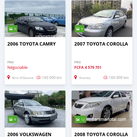
9
9
2006 TOYOTA CAMRY
2007 TOYOTA COROLLA
PRIX
PRIX
Négociable
FCFA
4 579 701
160 000 km
160 000 km
Birni N'Gaoure
Niamey
9
12
2006 VOLKSWAGEN
2008 TOYOTA COROLLA