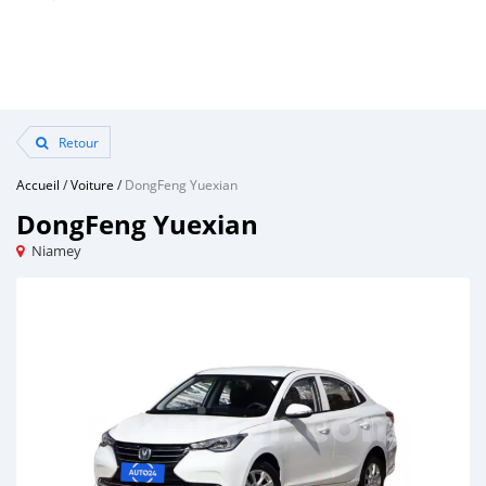
Retour
Accueil
/
Voiture
/
DongFeng Yuexian
DongFeng Yuexian
Niamey