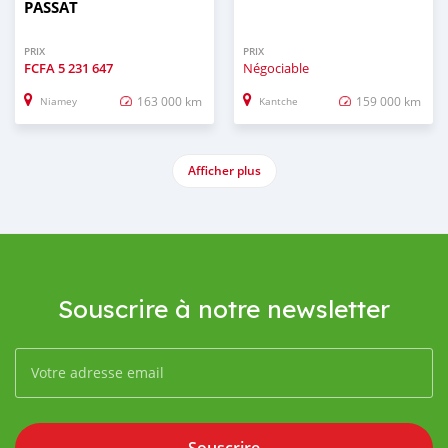
PASSAT
PRIX
PRIX
FCFA
5 231 647
Négociable
163 000 km
159 000 km
Niamey
Kantche
Afficher plus
Souscrire à notre newsletter
Souscrire