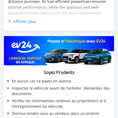
distance journeys. Its fuel-efficient powertrain ensures
optimal performance, while the spacious and well-
equipped interior features an intuitive infotainment
system, smart connectivity, and advanced safety
Afficher plus
technologies for a secure and enjoyable driving
experience. Whether for business or everyday use, the
Yuexiang offers the perfect balance of practicality and
sophistication.
Experience comfort, innovation, and efficiency with the
DONGFENG YUEXIANG.
Contact us today to learn more and schedule your test
drive!
Soyez Prudents
En aucun cas ne payez en avance.
Inspectez le véhicule avant de l'acheter. Demandez des
documents.
Vérifiez les informations relatives au propriétaire et à
l'enregistrement du véhicule.
Donnez rendez-vous au vendeur dans un endroit