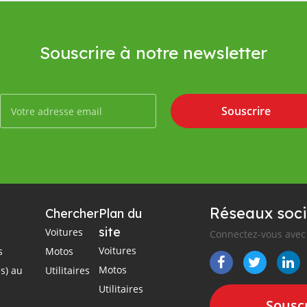
Souscrire à notre newsletter
Souscrire
Réseaux soci
Chercher
Plan du
site
Voitures
Connectez-vous avec 
Voitures
s
Motos
Motos
s) au
Utilitaires
Utilitaires
Souscr