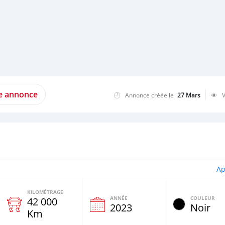
te annonce
Annonce créée le
27 Mars
Ap
KILOMÉTRAGE
ANNÉE
COULEUR
42 000
e
2023
Noir
Km