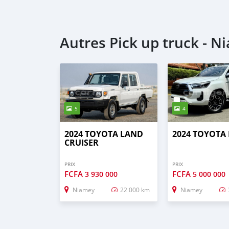
Autres Pick up truck - N
5
4
2024 TOYOTA LAND
2024 TOYOTA
CRUISER
PRIX
PRIX
FCFA
FCFA
3 930 000
5 000 000
Niamey
22 000 km
Niamey