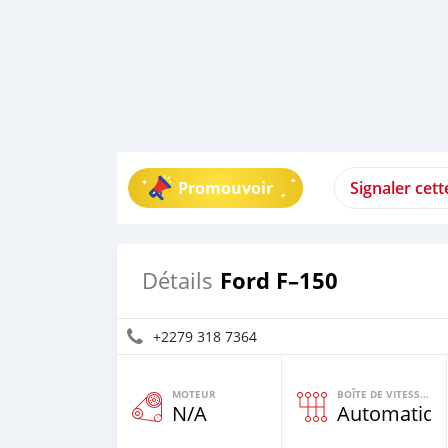
Promouvoir
Signaler cet
Ford F–150
Détails
+2279 318 7364
MOTEUR
BOÎTE DE VITESSES
N/A
Automatiqu