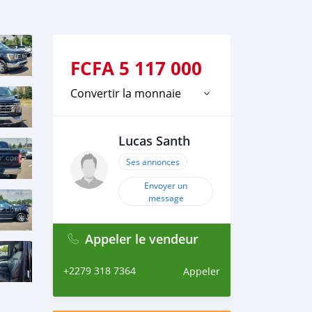
FCFA
5 117 000
Convertir la monnaie
Lucas Santh
Ses annonces
Envoyer un
message
Appeler le vendeur
+2279 318 7364
Appeler