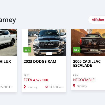
iamey
Afficher
5
5
 HILUX
2023 DODGE RAM
2005 CADILLAC
ESCALADE
PRIX
PRIX
FCFA
NÉGOCIABLE
4 572 000
Niamey
35 000 km
Niamey
34 000 km