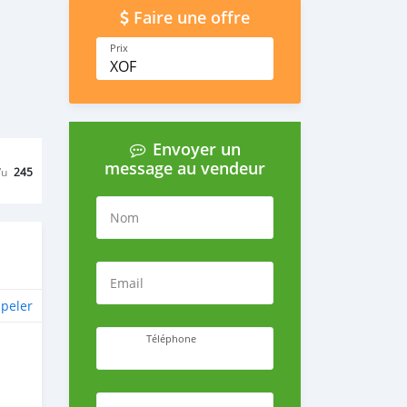
Faire une offre
Prix
XOF
Envoyer un
message au vendeur
Vu
245
Nom
Email
peler
Téléphone