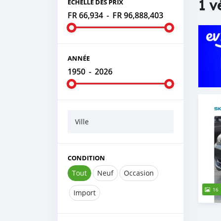
1 v
ÉCHELLE DES PRIX
FR 66,934
-
FR 96,888,403
ANNÉE
1950
-
2026
Ville
CONDITION
Tout
Neuf
Occasion
16
Import