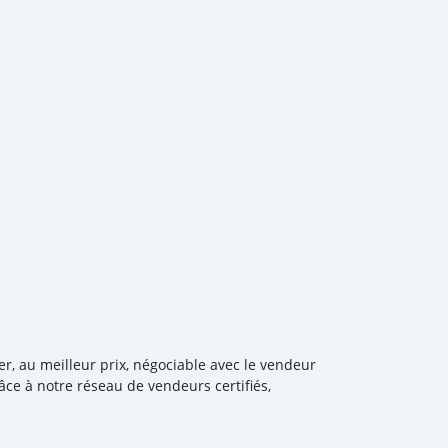
 loading your car, we send you the BL copy confirmation. 6.
, you confirm us, and we are done with the process. We
ensure that our clients do not have to Travel. And please
 the leading car exporters in UAE, and we put a high
 satisfaction. We are always here, to help you, and guide
er, au meilleur prix, négociable avec le vendeur
âce à notre réseau de vendeurs certifiés,