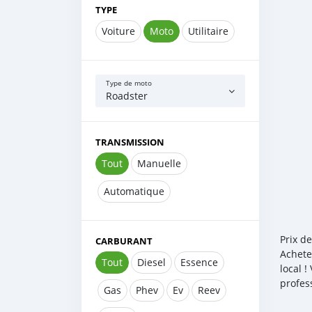
TYPE
Voiture
Moto
Utilitaire
Type de moto
Roadster
TRANSMISSION
Tout
Manuelle
Automatique
Prix d
CARBURANT
Achete
Tout
Diesel
Essence
local 
profes
Gas
Phev
Ev
Reev