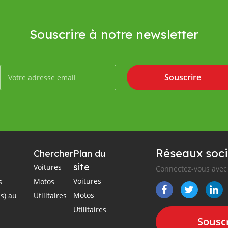
Souscrire à notre newsletter
Souscrire
Réseaux soci
Chercher
Plan du
site
Voitures
Connectez-vous avec 
Voitures
s
Motos
Motos
s) au
Utilitaires
Utilitaires
Souscr