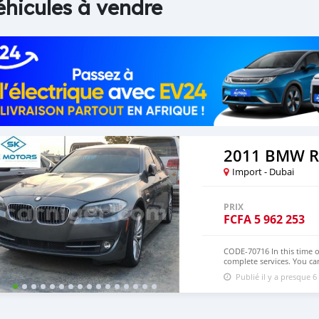
éhicules à vendre
2011 BMW R
Import - Dubai
PRIX
FCFA
5 962 253
CODE-70716 In this time o
complete services. You ca
to your destination anywh
Publié il y a presque 6
the car, and send us your 
car, and show you the car
certain price, we will sen
After you pay the car pri