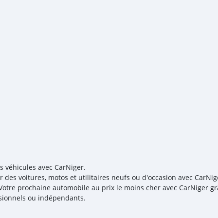
your destination. 5. Post
Once you receive your car
are taking these steps to 
note, SK Motors is one of
emphasize on our customer
you towards
es véhicules avec CarNiger.
r des voitures, motos et utilitaires neufs ou d'occasion avec CarNig
! Votre prochaine automobile au prix le moins cher avec CarNiger gr
sionnels ou indépendants.