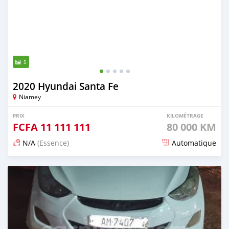
5
2020 Hyundai Santa Fe
Niamey
PRIX
KILOMÉTRAGE
FCFA
11 111 111
80 000 KM
N/A
(Essence)
Automatique
Publié il y a plus de 2 ans