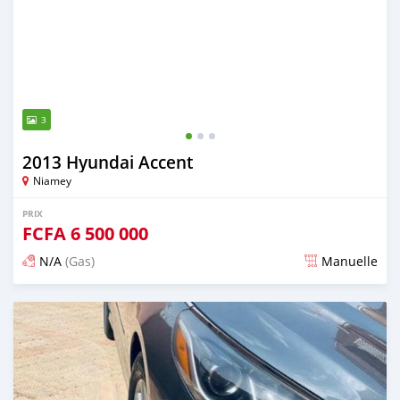
3
2013 Hyundai Accent
Niamey
PRIX
FCFA
6 500 000
N/A
(Gas)
Manuelle
Publié il y a presque 3 ans