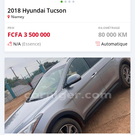
2018 Hyundai Tucson
Niamey
PRIX
KILOMÉTRAGE
FCFA
3 500 000
80 000 KM
N/A
(Essence)
Automatique
Publié il y a presque 3 ans