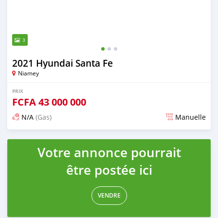
3
2021 Hyundai Santa Fe
Niamey
PRIX
FCFA
43 000 000
N/A
(Gas)
Manuelle
Publié il y a plus de 2 ans
Votre annonce pourrait
être postée ici
VENDRE