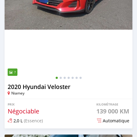
7
2020 Hyundai Veloster
Niamey
PRIX
KILOMÉTRAGE
Négociable
139 000 KM
2,0 L
(Essence)
Automatique
Publié il y a plus d'un an