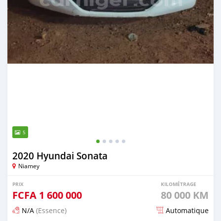
5
2020 Hyundai Sonata
Niamey
PRIX
KILOMÉTRAGE
FCFA
1 600 000
80 000 KM
N/A
(Essence)
Automatique