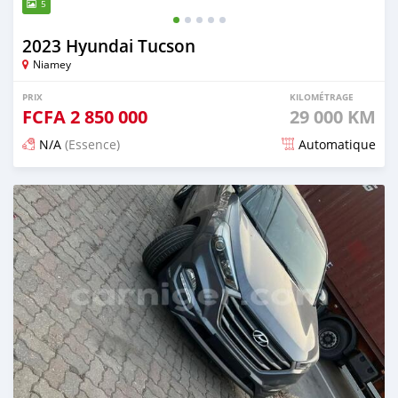
5
2023 Hyundai Tucson
Niamey
PRIX
KILOMÉTRAGE
FCFA
2 850 000
29 000 KM
N/A
(Essence)
Automatique
Publié il y a 5 mois