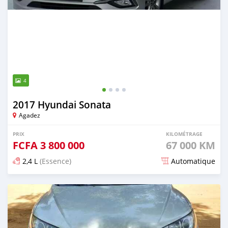
4
2017 Hyundai Sonata
Agadez
PRIX
KILOMÉTRAGE
FCFA
3 800 000
67 000 KM
2,4 L
(Essence)
Automatique
Publié il y a 3 mois