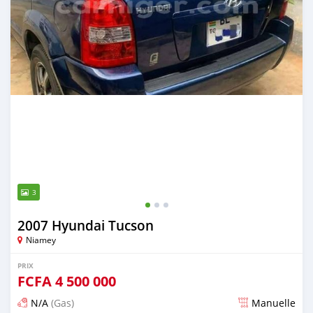
3
2007 Hyundai Tucson
Niamey
PRIX
FCFA
4 500 000
N/A
(Gas)
Manuelle