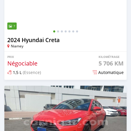
7
2024 Hyundai Creta
Niamey
PRIX
KILOMÉTRAGE
Négociable
5 706 KM
1,5 L
(Essence)
Automatique
Publié il y a plus d'un an