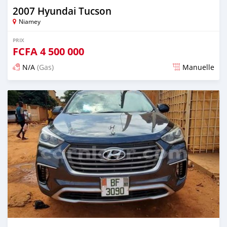
2007 Hyundai Tucson
Niamey
PRIX
FCFA
4 500 000
N/A
(Gas)
Manuelle
Publié il y a plus de 2 ans