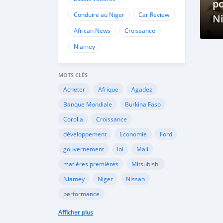
po
Conduire au Niger
Car Review
N
African News
Croissance
Niamey
MOTS CLÉS
Acheter
Afrique
Agadez
Banque Mondiale
Burkina Faso
Corolla
Croissance
développement
Economie
Ford
gouvernement
loi
Mali
matières premières
Mitsubishi
Niamey
Niger
Nissan
performance
performance économique
Peugeot
Afficher plus