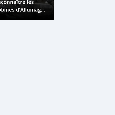
connaître les
obines d'Allumage
éfectueuses avant
'elles ne
ompromettent les
erformances de
otre Moteur