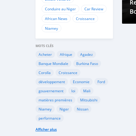
Re
Conduire au Niger
Car Review
B
African News
Croissance
D
Qu
Niamey
C
MOTS CLÉS
P
Acheter
Afrique
Agadez
v
Banque Mondiale
Burkina Faso
Corolla
Croissance
développement
Economie
Ford
gouvernement
loi
Mali
matières premières
Mitsubishi
Niamey
Niger
Nissan
performance
performance économique
Peugeot
Afficher plus