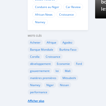
bo
Conduire au Niger
Car Review
le
African News
Croissance
bu
Niamey
MOTS CLÉS
Acheter
Afrique
Agadez
Banque Mondiale
Burkina Faso
Corolla
Croissance
développement
Economie
Ford
gouvernement
loi
Mali
matières premières
Mitsubishi
Niamey
Niger
Nissan
performance
performance économique
Peugeot
Afficher plus