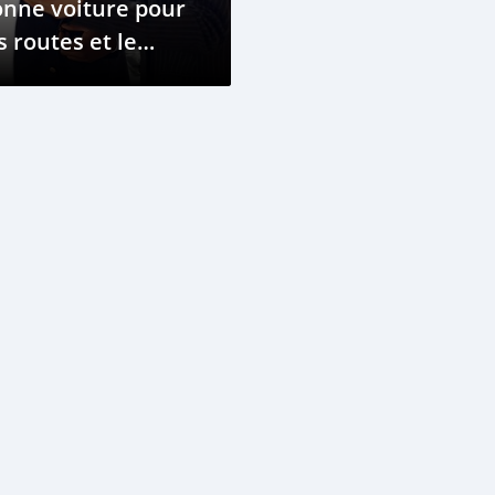
nne voiture pour
s routes et le
dget du Niger ?