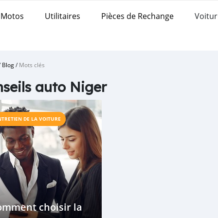
Motos
Utilitaires
Pièces de Rechange
Voitur
/
Blog
/
Mots clés
seils auto Niger
NTRETIEN DE LA VOITURE
omment choisir la