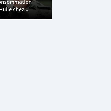
onsommation
Huile chez
undai : Le
oblème a-t-il été
solu ?