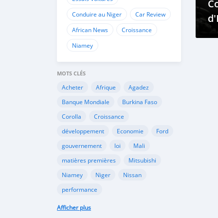
C
Conduire au Niger
Car Review
d'
African News
Croissance
Hy
Pr
Niamey
Ré
MOTS CLÉS
Acheter
Afrique
Agadez
Banque Mondiale
Burkina Faso
Corolla
Croissance
développement
Economie
Ford
gouvernement
loi
Mali
matières premières
Mitsubishi
Niamey
Niger
Nissan
performance
performance économique
Peugeot
Afficher plus