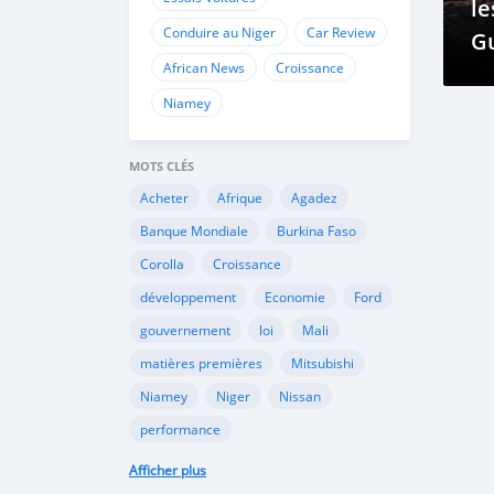
le
Conduire au Niger
Car Review
Gu
African News
Croissance
e
Niamey
MOTS CLÉS
Acheter
Afrique
Agadez
Banque Mondiale
Burkina Faso
Corolla
Croissance
développement
Economie
Ford
gouvernement
loi
Mali
matières premières
Mitsubishi
Niamey
Niger
Nissan
performance
performance économique
Peugeot
Afficher plus