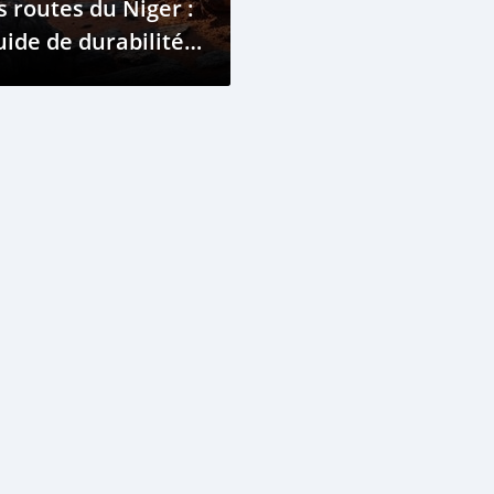
s routes du Niger :
ide de durabilité
t de performance