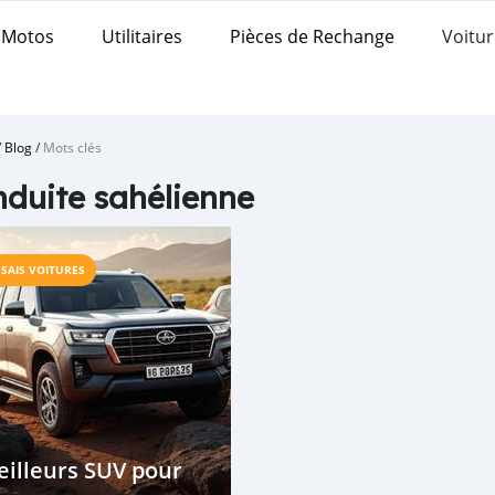
Motos
Utilitaires
Pièces de Rechange
Voitur
/
Blog
/
Mots clés
duite sahélienne
SSAIS VOITURES
illeurs SUV pour