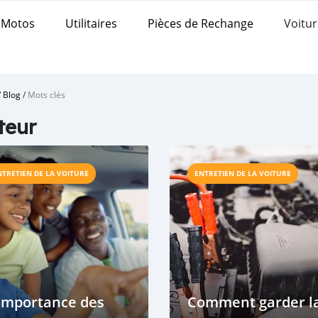
Motos
Utilitaires
Pièces de Rechange
Voitur
/
Blog
/
Mots clés
teur
NTRETIEN DE LA VOITURE
ENTRETIEN DE LA VOITURE
Importance des
Comment garder l