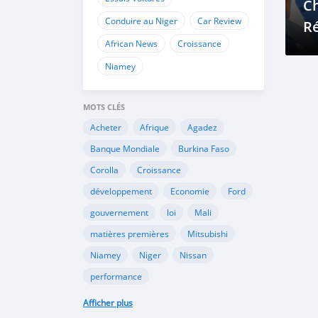
C
Conduire au Niger
Car Review
Ré
African News
Croissance
po
da
Niamey
N
MOTS CLÉS
Acheter
Afrique
Agadez
Banque Mondiale
Burkina Faso
Corolla
Croissance
développement
Economie
Ford
gouvernement
loi
Mali
matières premières
Mitsubishi
Niamey
Niger
Nissan
performance
performance économique
Peugeot
Afficher plus