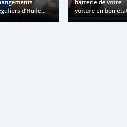
hangements
batterie de votre
guliers d'Huile
voiture en bon éta
ur les Voitures
et éviter les
ns le Climat du
problèmes
iger
électriques?