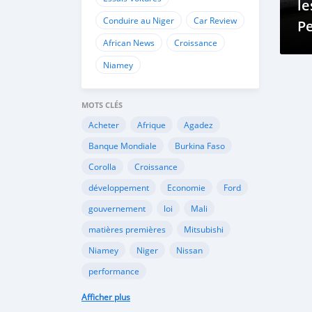
le
Conduire au Niger
Car Review
P
African News
Croissance
Niamey
MOTS CLÉS
Acheter
Afrique
Agadez
Banque Mondiale
Burkina Faso
Corolla
Croissance
développement
Economie
Ford
gouvernement
loi
Mali
matières premières
Mitsubishi
Niamey
Niger
Nissan
performance
performance économique
Peugeot
Afficher plus